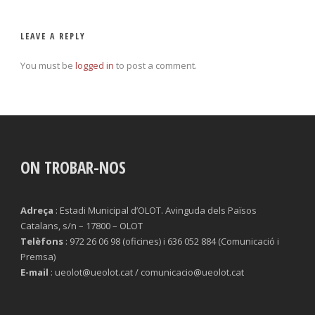
LEAVE A REPLY
You must be
logged in
to post a comment.
ON TROBAR-NOS
Adreça
: Estadi Municipal d’OLOT. Avinguda dels Països
Catalans, s/n – 17800 – OLOT
Telèfons
: 972 26 06 98 (oficines) i 636 052 884 (Comunicació i
Premsa)
E-mail
: ueolot@ueolot.cat / comunicacio@ueolot.cat