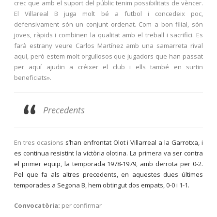
crec que amb el suport del públic tenim possibilitats de vèncer.
El Villareal B juga molt bé a futbol i concedeix poc,
defensivament són un conjunt ordenat. Com a bon filial, són
joves, ràpids i combinen la qualitat amb el treball i sacrifici. Es
farà estrany veure Carlos Martínez amb una samarreta rival
aquí, però estem molt orgullosos que jugadors que han passat
per aquí ajudin a créixer el club i ells també en surtin
beneficiats».
Precedents
En tres ocasions
s’han enfrontat Olot i Villarreal a la Garrotxa, i
es continua resistint la victòria olotina. La primera va ser contra
el primer equip, la temporada 1978-1979, amb derrota per 0-2.
Pel que fa als altres precedents, en aquestes dues últimes
temporades a Segona B, hem obtingut dos empats, 0-0 i 1-1.
Convocatòria:
per confirmar