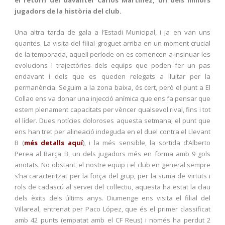
el retorn del davanter Carlos Martínez, un dels millors
jugadors de la història del club.
Una altra tarda de gala a l’Estadi Municipal, i ja en van uns
quantes. La visita del filial groguet arriba en un moment crucial
de la temporada, aquell període on es comencen a insinuar les
evolucions i trajectòries dels equips que poden fer un pas
endavant i dels que es queden relegats a lluitar per la
permanència. Seguim a la zona baixa, és cert, però el punt a El
Collao ens va donar una injecció anímica que ens fa pensar que
estem plenament capacitats per vèncer qualsevol rival, fins i tot
el líder. Dues notícies doloroses aquesta setmana; el punt que
ens han tret per alineació indeguda en el duel contra el Llevant
B (
més detalls aquí
), i la més sensible, la sortida d’Alberto
Perea al Barça B, un dels jugadors més en forma amb 9 gols
anotats. No obstant, el nostre equip i el club en general sempre
s’ha caracteritzat per la força del grup, per la suma de virtuts i
rols de cadascú al servei del col·lectiu, aquesta ha estat la clau
dels èxits dels últims anys. Diumenge ens visita el filial del
Villareal, entrenat per Paco López, que és el primer classificat
amb 42 punts (empatat amb el CF Reus) i només ha perdut 2