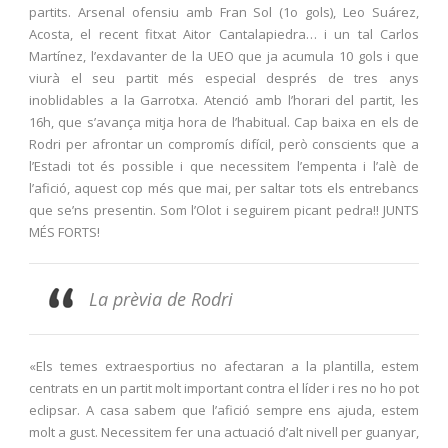
partits. Arsenal ofensiu amb Fran Sol (1o gols), Leo Suárez,
Acosta, el recent fitxat Aitor Cantalapiedra… i un tal Carlos
Martínez, l’exdavanter de la UEO que ja acumula 10 gols i que
viurà el seu partit més especial després de tres anys
inoblidables a la Garrotxa. Atenció amb l’horari del partit, les
16h, que s’avança mitja hora de l’habitual. Cap baixa en els de
Rodri per afrontar un compromís difícil, però conscients que a
l’Estadi tot és possible i que necessitem l’empenta i l’alè de
l’afició, aquest cop més que mai, per saltar tots els entrebancs
que se’ns presentin. Som l’Olot i seguirem picant pedra!! JUNTS
MÉS FORTS!
La prèvia de Rodri
«Els temes extraesportius no afectaran a la plantilla, estem
centrats en un partit molt important contra el líder i res no ho pot
eclipsar. A casa sabem que l’afició sempre ens ajuda, estem
molt a gust. Necessitem fer una actuació d’alt nivell per guanyar,