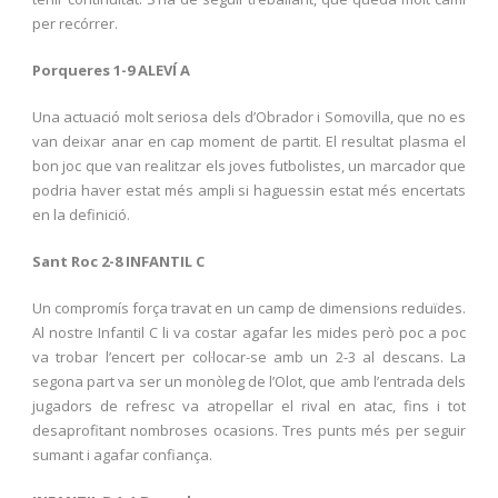
per recórrer.
Porqueres 1-9 ALEVÍ A
Una actuació molt seriosa dels d’Obrador i Somovilla, que no es
van deixar anar en cap moment de partit. El resultat plasma el
bon joc que van realitzar els joves futbolistes, un marcador que
podria haver estat més ampli si haguessin estat més encertats
en la definició.
Sant Roc 2-8 INFANTIL C
Un compromís força travat en un camp de dimensions reduïdes.
Al nostre Infantil C li va costar agafar les mides però poc a poc
va trobar l’encert per col·locar-se amb un 2-3 al descans. La
segona part va ser un monòleg de l’Olot, que amb l’entrada dels
jugadors de refresc va atropellar el rival en atac, fins i tot
desaprofitant nombroses ocasions. Tres punts més per seguir
sumant i agafar confiança.