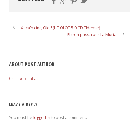
Xoca’n cinc, Olot! (UE OLOT 5-0 CD Eldense)
El tren passa per La Murta
ABOUT POST AUTHOR
Oriol Boix Bufias
LEAVE A REPLY
You must be
logged in
to post a comment.