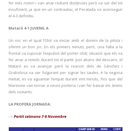
fer més notori i van anar reduint distàncies però va ser del tot
insuficient, ja que en un contraatac, el Peralada va aconseguir
el 4-3 definitiu.
Mataró 4-1 JUVENIL A
Un xoc en el qual l’Olot va iniciar amb el domini de la pilota i
oferint un bon joc. En els primers minuts, però, una falta a la
frontal va suposar l’expulsió del porter olotí, situació que els va
fer anar a remolc durant tot el partit. Just abans del descans, el
Mataró es va avançar però la reacció dels de Sánchez i
Grabolosa va ser fulgurant per signar les taules. A la segona
meitat, es va aguantar l’empat durant vint minuts, fins que del
Maresme van tornar a veure porteria i van fer baixar els ànims
dels visitants.
LA PROPERA JORNADA:
–>
Partit setmana 7-8 Novembre