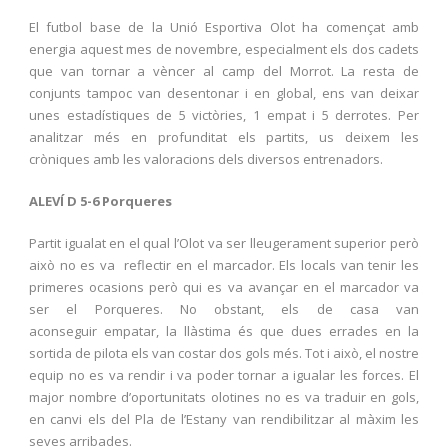
El futbol base de la Unió Esportiva Olot ha començat amb
energia aquest mes de novembre, especialment els dos cadets
que van tornar a vèncer al camp del Morrot. La resta de
conjunts tampoc van desentonar i en global, ens van deixar
unes estadístiques de 5 victòries, 1 empat i 5 derrotes. Per
analitzar més en profunditat els partits, us deixem les
cròniques amb les valoracions dels diversos entrenadors.
ALEVÍ D 5-6 Porqueres
Partit igualat en el qual l’Olot va ser lleugerament superior però
això no es va reflectir en el marcador. Els locals van tenir les
primeres ocasions però qui es va avançar en el marcador va
ser el Porqueres. No obstant, els de casa van
aconseguir empatar, la llàstima és que dues errades en la
sortida de pilota els van costar dos gols més. Tot i això, el nostre
equip no es va rendir i va poder tornar a igualar les forces. El
major nombre d’oportunitats olotines no es va traduir en gols,
en canvi els del Pla de l’Estany van rendibilitzar al màxim les
seves arribades.