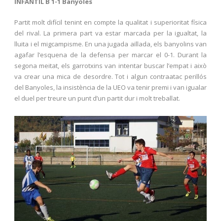
INFANTIL B 1-1 Banyoles
Partit molt difícil tenint en compte la qualitat i superioritat física
del rival. La primera part va estar marcada per la igualtat, la
lluita i el migcampisme. En una jugada aïllada, els banyolins van
agafar l’esquena de la defensa per marcar el 0-1. Durant la
segona meitat, els garrotxins van intentar buscar l’empat i això
va crear una mica de desordre. Tot i algun contraatac perillós
del Banyoles, la insistència de la UEO va tenir premi i van igualar
el duel per treure un punt d’un partit dur i molt treballat.