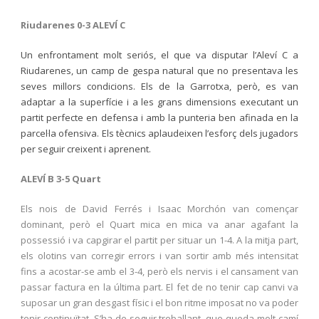
Riudarenes 0-3 ALEVÍ C
Un enfrontament molt seriós, el que va disputar l’Aleví C a
Riudarenes, un camp de gespa natural que no presentava les
seves millors condicions. Els de la Garrotxa, però, es van
adaptar a la superfície i a les grans dimensions executant un
partit perfecte en defensa i amb la punteria ben afinada en la
parcel·la ofensiva. Els tècnics aplaudeixen l’esforç dels jugadors
per seguir creixent i aprenent.
ALEVÍ B 3-5 Quart
Els nois de David Ferrés i Isaac Morchón van començar
dominant, però el Quart mica en mica va anar agafant la
possessió i va capgirar el partit per situar un 1-4. A la mitja part,
els olotins van corregir errors i van sortir amb més intensitat
fins a acostar-se amb el 3-4, però els nervis i el cansament van
passar factura en la última part. El fet de no tenir cap canvi va
suposar un gran desgast físic i el bon ritme imposat no va poder
tenir continuïtat. S’ha de seguir treballant, que queda molt camí