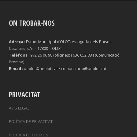
ON TROBAR-NOS
Adreça
: Estadi Municipal d’OLOT. Avinguda dels Països
Catalans, s/n – 17800 – OLOT
Telèfons
: 972 26 06 98 (oficines) i 636 052 884 (Comunicació i
Premsa)
E-mail
: ueolot@ueolot.cat / comunicacio@ueolot.cat
PRIVACITAT
AVÍS LEGAL
POLÍTICA DE PRIVACITAT
POLÍTICA DE COOKIES