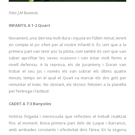
Foto: J.M Buxasas
INFANTIL A 1-2 Quart
Novament, una derrota molt dura i injusta en l’últim minut, tenint
en compte el joc ofert per al nostre Infantil A. És cert que a la
primera part van tenir poc la pilota, com també és cert que van
saber aprofitar les seves ocasions i van estar molt ferms a
nivell defensiu. A la represa, els de Juvanteny i Duran van
trobar el seu joc i només els van sobrar els últims quatre
minuts, temps en el qual el Quart va marcar els dos gols per
remuntar el matx. No obstant, els tècnics feliciten a la plantilla
per l’entrega i l’actitud.
CADET A 7-3 Banyoles
Victòria folgada i merescuda que reflecteix el treball realitzat
fins al moment. Bona primera part dels de Luque i Barranco,
amb arribades constants i efectivitat dins l’àrea. En la segona