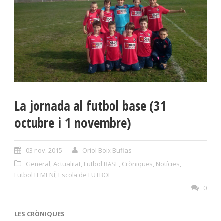
La jornada al futbol base (31
octubre i 1 novembre)
03 nov. 2015
Oriol Boix Bufias
General
,
Actualitat
,
Futbol BASE
,
Cròniques
,
Notícies
,
Futbol FEMENÍ
,
Escola de FUTBOL
0
LES CRÒNIQUES