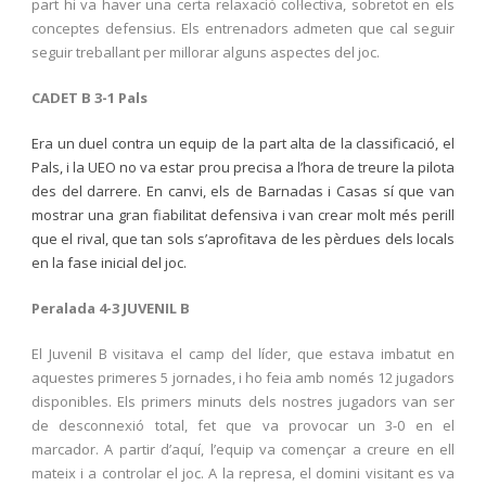
part hi va haver una certa relaxació col·lectiva, sobretot en els
conceptes defensius. Els entrenadors admeten que cal seguir
seguir treballant per millorar alguns aspectes del joc.
CADET B 3-1 Pals
Era un duel contra un equip de la part alta de la classificació, el
Pals, i la UEO no va estar prou precisa a l’hora de treure la pilota
des del darrere. En canvi, els de Barnadas i Casas sí que van
mostrar una gran fiabilitat defensiva i van crear molt més perill
que el rival, que tan sols s’aprofitava de les pèrdues dels locals
en la fase inicial del joc.
Peralada 4-3 JUVENIL B
El Juvenil B visitava el camp del líder, que estava imbatut en
aquestes primeres 5 jornades, i ho feia amb només 12 jugadors
disponibles. Els primers minuts dels nostres jugadors van ser
de desconnexió total, fet que va provocar un 3-0 en el
marcador. A partir d’aquí, l’equip va començar a creure en ell
mateix i a controlar el joc. A la represa, el domini visitant es va