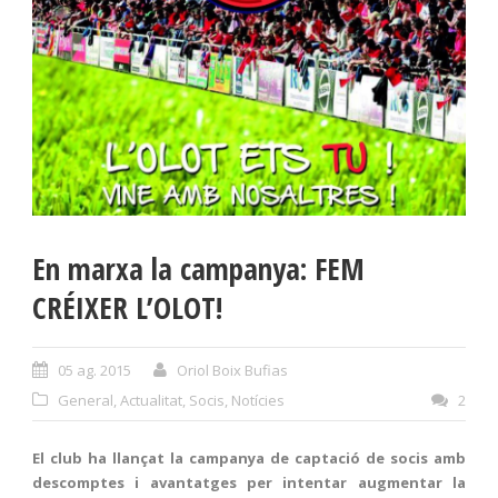
En marxa la campanya: FEM
CRÉIXER L’OLOT!
05 ag. 2015
Oriol Boix Bufias
General
,
Actualitat
,
Socis
,
Notícies
2
El club ha llançat la campanya de captació de socis amb
descomptes i avantatges per intentar augmentar la