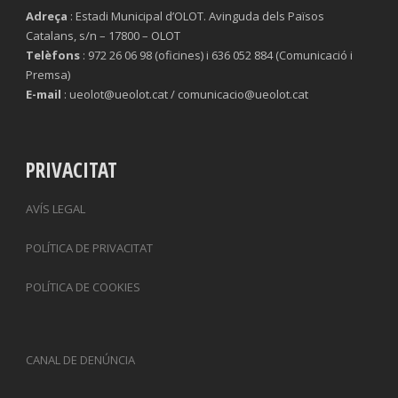
Adreça
: Estadi Municipal d’OLOT. Avinguda dels Països
Catalans, s/n – 17800 – OLOT
Telèfons
: 972 26 06 98 (oficines) i 636 052 884 (Comunicació i
Premsa)
E-mail
: ueolot@ueolot.cat / comunicacio@ueolot.cat
PRIVACITAT
AVÍS LEGAL
POLÍTICA DE PRIVACITAT
POLÍTICA DE COOKIES
CANAL DE DENÚNCIA