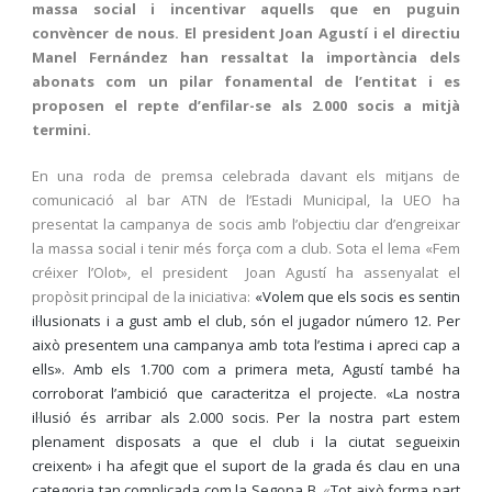
massa social i incentivar aquells que en puguin
convèncer de nous. El president Joan Agustí i el directiu
Manel Fernández han ressaltat la importància dels
abonats com un pilar fonamental de l’entitat i es
proposen el repte d’enfilar-se als 2.000 socis a mitjà
termini.
En una roda de premsa celebrada davant els mitjans de
comunicació al bar ATN de l’Estadi Municipal, la UEO ha
presentat la campanya de socis amb l’objectiu clar d’engreixar
la massa social i tenir més força com a club. Sota el lema «Fem
créixer l’Olot», el president Joan Agustí ha assenyalat el
propòsit principal de la iniciativa:
«Volem que els socis es sentin
il·lusionats i a gust amb el club, són el jugador número 12. Per
això presentem una campanya amb tota l’estima i apreci cap a
ells». Amb els 1.700 com a primera meta, Agustí també ha
corroborat l’ambició que caracteritza el projecte.
«La nostra
il·lusió és arribar als 2.000 socis. Per la nostra part estem
plenament disposats a que el club i la ciutat segueixin
creixent»
i ha afegit que el suport de la grada és clau en una
categoria tan complicada com la Segona B.
«
Tot això forma part