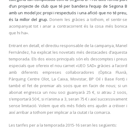
d’un projecte de club que té per bandera l’equip de Segona B
amb un model joc propi i respectuós i una afició que no té preu,
és la millor del grup.
Donem les gràcies a tothom, el sentir-se
acompanyat tot i anar a contracorrent és la cosa més bonica
que hi ha».
Entrant en detall, el directiu responsable de la campanya, Manel
Fernández, ha explicat les novetats més destacades d’aquesta
temporada. Els dos eixos principals són els descomptes i preus
especials que ofereix el nou carnet «UEO SAD» gràcies a l’acord
amb diferents empreses col·laboradores (Òptica Fluvià,
Pàrquing Centre Olot, La Caixa, Movistar, BP Oil i Base Font) i
també el fet de premiar als socis que en facin de nous; si un
abonat engresca un nou soci guanyarà 25 €, si atrau 2 socis,
s’emportarà 50 €, si n’anima a 3, seran 75 € i així successivament
sense limitació. Volem que els més fidels ens ajudin a créixer i
així arribar a tothom per implicar a la ciutat i la comarca.
Les tarifes per a la temporada 2015-16 seran les següents: