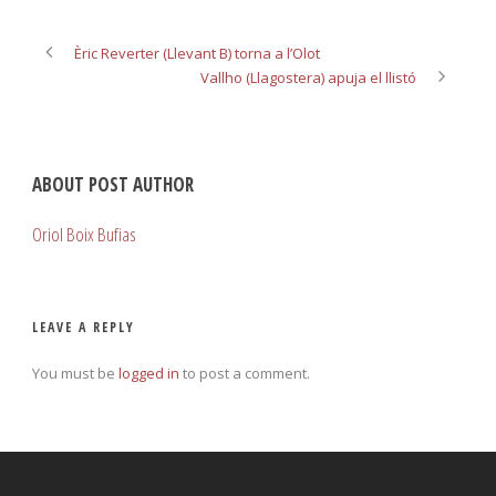
Èric Reverter (Llevant B) torna a l’Olot
Vallho (Llagostera) apuja el llistó
ABOUT POST AUTHOR
Oriol Boix Bufias
LEAVE A REPLY
You must be
logged in
to post a comment.