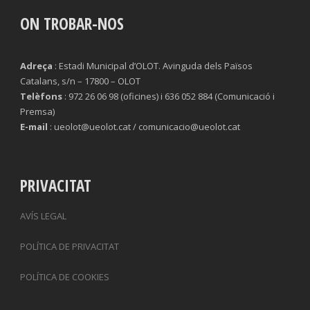
ON TROBAR-NOS
Adreça
: Estadi Municipal d’OLOT. Avinguda dels Països
Catalans, s/n – 17800 – OLOT
Telèfons
: 972 26 06 98 (oficines) i 636 052 884 (Comunicació i
Premsa)
E-mail
: ueolot@ueolot.cat / comunicacio@ueolot.cat
PRIVACITAT
AVÍS LEGAL
POLÍTICA DE PRIVACITAT
POLÍTICA DE COOKIES