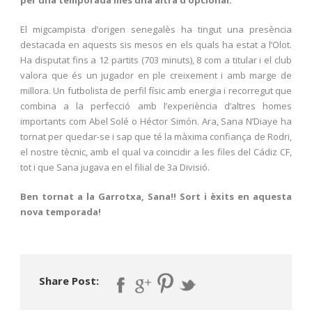
per una temporada més una altra d’opcional.
El migcampista d’origen senegalès ha tingut una presència
destacada en aquests sis mesos en els quals ha estat a l’Olot.
Ha disputat fins a 12 partits (703 minuts), 8 com a titular i el club
valora que és un jugador en ple creixement i amb marge de
millora. Un futbolista de perfil físic amb energia i recorregut que
combina a la perfecció amb l’experiència d’altres homes
importants com Abel Solé o Héctor Simón. Ara, Sana N’Diaye ha
tornat per quedar-se i sap que té la màxima confiança de Rodri,
el nostre tècnic, amb el qual va coincidir a les files del Cádiz CF,
tot i que Sana jugava en el filial de 3a Divisió.
Ben tornat a la Garrotxa, Sana!! Sort i èxits en aquesta
nova temporada!
Share Post: