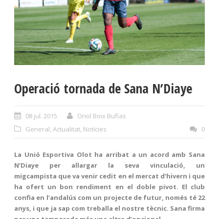
Operació tornada de Sana N’Diaye
08 jul. 2015
Oriol Boix Bufias
General
,
Actualitat
,
Notícies
0
La Unió Esportiva Olot ha arribat a un acord amb Sana
N’Diaye per allargar la seva vinculació, un
migcampista que va venir cedit en el mercat d’hivern i que
ha ofert un bon rendiment en el doble pivot. El club
confia en l’andalús com un projecte de futur, només té 22
anys, i que ja sap com treballa el nostre tècnic. Sana firma