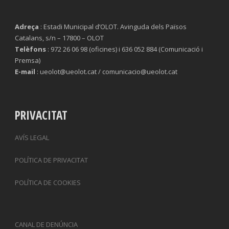
Adreça
: Estadi Municipal d’OLOT. Avinguda dels Països
Catalans, s/n – 17800 – OLOT
Telèfons
: 972 26 06 98 (oficines) i 636 052 884 (Comunicació i
Premsa)
E-mail
: ueolot@ueolot.cat / comunicacio@ueolot.cat
PRIVACITAT
AVÍS LEGAL
POLÍTICA DE PRIVACITAT
POLÍTICA DE COOKIES
CANAL DE DENÚNCIA