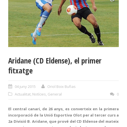
Aridane (CD Eldense), el primer
fitxatge
04 juny 2015
Oriol Boix Bufias
Actualitat
,
Notícies
,
General
0
El central canari, de 26 anys, es converteix en la primera
incorporació de la Unió Esportiva Olot per al tercer curs a
2a Divisió B. Aridane, que prové del CD Eldense del mateix