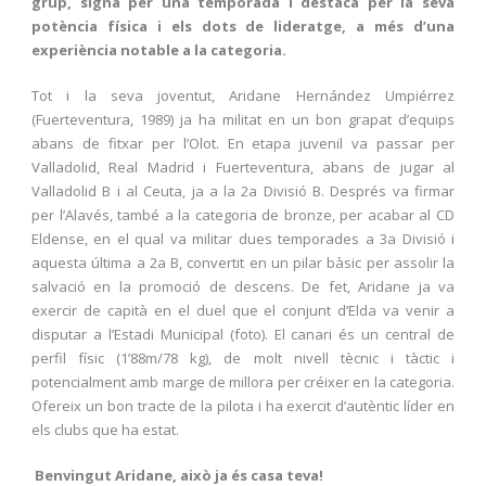
grup, signa per una temporada i destaca per la seva
potència física i els dots de lideratge, a més d’una
experiència notable a la categoria.
Tot i la seva joventut, Aridane Hernández Umpiérrez
(Fuerteventura, 1989) ja ha militat en un bon grapat d’equips
abans de fitxar per l’Olot. En etapa juvenil va passar per
Valladolid, Real Madrid i Fuerteventura, abans de jugar al
Valladolid B i al Ceuta, ja a la 2a Divisió B. Després va firmar
per l’Alavés, també a la categoria de bronze, per acabar al CD
Eldense, en el qual va militar dues temporades a 3a Divisió i
aquesta última a 2a B, convertit en un pilar bàsic per assolir la
salvació en la promoció de descens. De fet, Aridane ja va
exercir de capità en el duel que el conjunt d’Elda va venir a
disputar a l’Estadi Municipal (foto). El canari és un central de
perfil físic (1’88m/78 kg), de molt nivell tècnic i tàctic i
potencialment amb marge de millora per créixer en la categoria.
Ofereix un bon tracte de la pilota i ha exercit d’autèntic líder en
els clubs que ha estat.
Benvingut Aridane, això ja és casa teva!