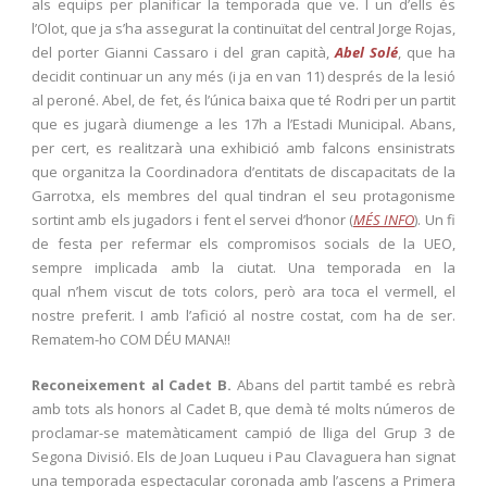
als equips per planificar la temporada que ve. I un d’ells és
l’Olot, que ja s’ha assegurat la continuïtat del central Jorge Rojas,
del porter Gianni Cassaro i del gran capità,
Abel Solé
, que ha
decidit continuar un any més (i ja en van 11) després de la lesió
al peroné. Abel, de fet, és l’única baixa que té Rodri per un partit
que es jugarà diumenge a les 17h a l’Estadi Municipal. Abans,
per cert, es realitzarà una exhibició amb falcons ensinistrats
que organitza la Coordinadora d’entitats de discapacitats de la
Garrotxa, els membres del qual tindran el seu protagonisme
sortint amb els jugadors i fent el servei d’honor (
MÉS INFO
). Un fi
de festa per refermar els compromisos socials de la UEO,
sempre implicada amb la ciutat. Una temporada en la
qual n’hem viscut de tots colors, però ara toca el vermell, el
nostre preferit. I amb l’afició al nostre costat, com ha de ser.
Rematem-ho COM DÉU MANA!!
Reconeixement al Cadet B.
Abans del partit també es rebrà
amb tots als honors al Cadet B, que demà té molts números de
proclamar-se matemàticament campió de lliga del Grup 3 de
Segona Divisió. Els de Joan Luqueu i Pau Clavaguera han signat
una temporada espectacular coronada amb l’ascens a Primera