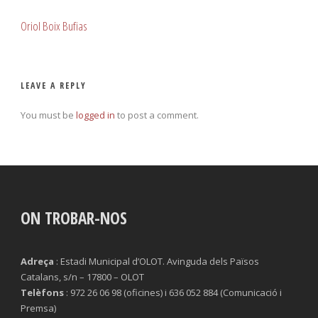
Oriol Boix Bufias
LEAVE A REPLY
You must be
logged in
to post a comment.
ON TROBAR-NOS
Adreça
: Estadi Municipal d’OLOT. Avinguda dels Països
Catalans, s/n – 17800 – OLOT
Telèfons
: 972 26 06 98 (oficines) i 636 052 884 (Comunicació i
Premsa)