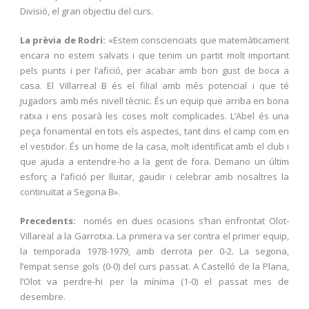
Divisió, el gran objectiu del curs.
La prèvia de Rodri:
«Estem conscienciats que matemàticament
encara no estem salvats i que tenim un partit molt important
pels punts i per l’afició, per acabar amb bon gust de boca a
casa. El Villarreal B és el filial amb més potencial i que té
jugadors amb més nivell tècnic. És un equip que arriba en bona
ratxa i ens posarà les coses molt complicades. L’Abel és una
peça fonamental en tots els aspectes, tant dins el camp com en
el vestidor. És un home de la casa, molt identificat amb el club i
que ajuda a entendre-ho a la gent de fora. Demano un últim
esforç a l’afició per lluitar, gaudir i celebrar amb nosaltres la
continuïtat a Segona B».
Precedents:
només en dues ocasions s’han enfrontat Olot-
Villareal a la Garrotxa. La primera va ser contra el primer equip,
la temporada 1978-1979, amb derrota per 0-2. La segona,
l’empat sense gols (0-0) del curs passat. A Castelló de la Plana,
l’Olot va perdre-hi per la mínima (1-0) el passat mes de
desembre.