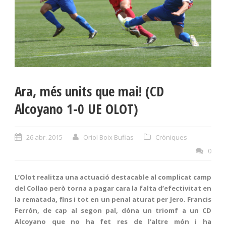
Ara, més units que mai! (CD
Alcoyano 1-0 UE OLOT)
26 abr. 2015
Oriol Boix Bufias
Cròniques
0
L’Olot realitza una actuació destacable al complicat camp
del Collao però torna a pagar cara la falta d’efectivitat en
la rematada, fins i tot en un penal aturat per Jero. Francis
Ferrón, de cap al segon pal, dóna un triomf a un CD
Alcoyano que no ha fet res de l’altre món i ha