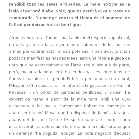
rendibilitzat les seves arribades. La mala notícia és la
lesió al peroné d’Abel Solé, que es perdrà el que resta de
temporada. Diumenge contra el Lleida és el moment de
l’afició per deixar-ho tot ben lligat.
Afrontàvem la cita d’aquest matí amb tot el respecte cap al rival,
un dels grans de la categoria, però sabedors de les nostres
armes per contrarrestar el seu potencial. I ben aviat ja s’han
posat de manifest les nostres idees, amb una ràpida jugada de
Coro que ha estat tombat dins l’àrea. Era el minut 8 de partit,
però, malauradament Jero ha endevinat les intencions de
Carlos i ha aturat el penal. Enfortits per aquest cop moral,
l’Alcoyano s’ha deixat anar en atac i ha tingut un xut de Pituli al
travesser i un parell de centrades perilloses. El domini ha
canviat de mans a partir de la mitja hora, amb una UEO
disposada a fer mal al contrincant. Robert ha començat a
aparèixer i també Musa, que ha disposat de la més clara just
abans del descans; l’ex de l’Hospi ha superat el porter i una
mica escorat, ha definit amb la dreta amb la mala fortuna que
un defensa l’ha poguda rebutjar. La nota negativa d’aquest