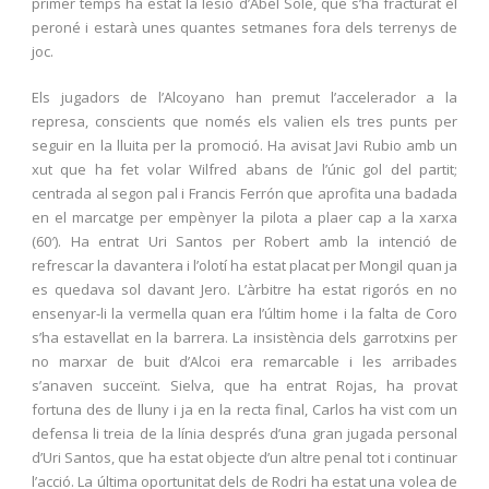
primer temps ha estat la lesió d’Abel Solé, que s’ha fracturat el
peroné i estarà unes quantes setmanes fora dels terrenys de
joc.
Els jugadors de l’Alcoyano han premut l’accelerador a la
represa, conscients que només els valien els tres punts per
seguir en la lluita per la promoció. Ha avisat Javi Rubio amb un
xut que ha fet volar Wilfred abans de l’únic gol del partit;
centrada al segon pal i Francis Ferrón que aprofita una badada
en el marcatge per empènyer la pilota a plaer cap a la xarxa
(60′). Ha entrat Uri Santos per Robert amb la intenció de
refrescar la davantera i l’olotí ha estat placat per Mongil quan ja
es quedava sol davant Jero. L’àrbitre ha estat rigorós en no
ensenyar-li la vermella quan era l’últim home i la falta de Coro
s’ha estavellat en la barrera. La insistència dels garrotxins per
no marxar de buit d’Alcoi era remarcable i les arribades
s’anaven succeïnt. Sielva, que ha entrat Rojas, ha provat
fortuna des de lluny i ja en la recta final, Carlos ha vist com un
defensa li treia de la línia després d’una gran jugada personal
d’Uri Santos, que ha estat objecte d’un altre penal tot i continuar
l’acció. La última oportunitat dels de Rodri ha estat una volea de