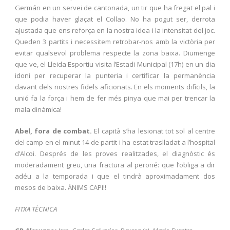
Germán en un servei de cantonada, un tir que ha fregat el pal i
que podia haver glaçat el Collao. No ha pogut ser, derrota
ajustada que ens reforça en la nostra idea i la intensitat del joc.
Queden 3 partits i necessitem retrobar-nos amb la victòria per
evitar qualsevol problema respecte la zona baixa. Diumenge
que ve, el Lleida Esportiu visita l’Estadi Municipal (17h) en un dia
idoni per recuperar la punteria i certificar la permanència
davant dels nostres fidels aficionats. En els moments difícils, la
unió fa la força i hem de fer més pinya que mai per trencar la
mala dinàmica!
Abel, fora de combat.
El capità s’ha lesionat tot sol al centre
del camp en el minut 14 de partit i ha estat traslladat a l’hospital
d’Alcoi. Després de les proves realitzades, el diagnòstic és
moderadament greu, una fractura al peroné: que l’obliga a dir
adéu a la temporada i que el tindrà aproximadament dos
mesos de baixa. ÀNIMS CAPI!!
FITXA TÈCNICA