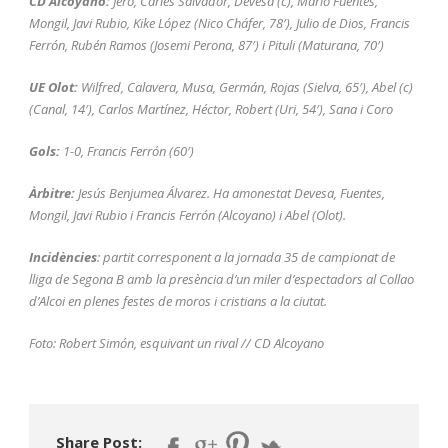
CD Alcoyano:
Jero, Carles Salvador, Devesa (c), Mario Fuentes,
Mongil, Javi Rubio, Kike López (Nico Cháfer, 78′), Julio de Dios, Francis
Ferrón, Rubén Ramos (Josemi Perona, 87′) i Pituli (Maturana, 70′)
UE Olot:
Wilfred, Calavera, Musa, Germán, Rojas (Sielva, 65′), Abel (c)
(Canal, 14′), Carlos Martínez, Héctor, Robert (Uri, 54′), Sana i Coro
Gols:
1-0, Francis Ferrón (60′)
Àrbitre:
Jesús Benjumea Álvarez. Ha amonestat Devesa, Fuentes,
Mongil, Javi Rubio i Francis Ferrón (Alcoyano) i Abel (Olot).
Incidències
: partit corresponent a la jornada 35 de campionat de
lliga de Segona B amb la presència d’un miler d’espectadors al Collao
d’Alcoi en plenes festes de moros i cristians a la ciutat.
Foto: Robert Simón, esquivant un rival // CD Alcoyano
Share Post: