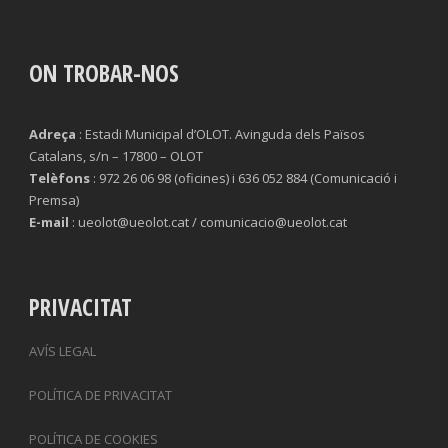
ON TROBAR-NOS
Adreça
: Estadi Municipal d’OLOT. Avinguda dels Països
Catalans, s/n – 17800 – OLOT
Telèfons
: 972 26 06 98 (oficines) i 636 052 884 (Comunicació i
Premsa)
E-mail
: ueolot@ueolot.cat / comunicacio@ueolot.cat
PRIVACITAT
AVÍS LEGAL
POLÍTICA DE PRIVACITAT
POLÍTICA DE COOKIES