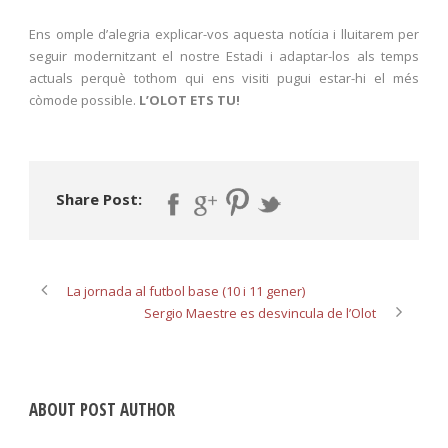
Ens omple d’alegria explicar-vos aquesta notícia i lluitarem per
seguir modernitzant el nostre Estadi i adaptar-los als temps
actuals perquè tothom qui ens visiti pugui estar-hi el més
còmode possible.
L’OLOT ETS TU!
Share Post:
La jornada al futbol base (10 i 11 gener)
Sergio Maestre es desvincula de l’Olot
ABOUT POST AUTHOR