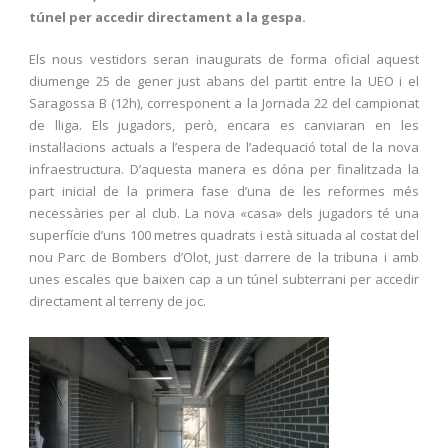
túnel per accedir directament a la gespa.
Els nous vestidors seran inaugurats de forma oficial aquest
diumenge 25 de gener just abans del partit entre la UEO i el
Saragossa B (12h), corresponent a la Jornada 22 del campionat
de lliga. Els jugadors, però, encara es canviaran en les
instal·lacions actuals a l’espera de l’adequació total de la nova
infraestructura. D’aquesta manera es dóna per finalitzada la
part inicial de la primera fase d’una de les reformes més
necessàries per al club. La nova «casa» dels jugadors té una
superfície d’uns 100 metres quadrats i està situada al costat del
nou Parc de Bombers d’Olot, just darrere de la tribuna i amb
unes escales que baixen cap a un túnel subterrani per accedir
directament al terreny de joc.