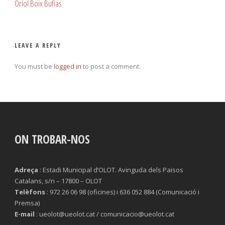
Oriol Boix Bufias
LEAVE A REPLY
You must be
logged in
to post a comment.
ON TROBAR-NOS
Adreça
: Estadi Municipal d’OLOT. Avinguda dels Països
Catalans, s/n – 17800 – OLOT
Telèfons
: 972 26 06 98 (oficines) i 636 052 884 (Comunicació i
Premsa)
E-mail
: ueolot@ueolot.cat / comunicacio@ueolot.cat