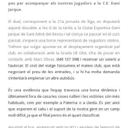
pes per acompanyar els nostres jugadors a la C.E. Dani
Jarque.
El duel, corresponent a la 21a jornada de lliga, es disputarà
aquest dissabte a les 6 de la tarda a la Ciutat Esportiva Dani
Jarque de Sant Adrià del Besos i tal com ja va passar en el curs
passat, s’espera una bona representació de seguidors olotins.
Tothom qui vulgui apuntar-se al desplaçament organitzat pel
club, en col·laboració amb la Grada UE Olot, s’ha de posar en
contacte amb Marc Olivas (
649 137 398) i reservar un seient a
l’autocar. El cost del viatge l’assumeix el mateix club, que està
negociant el preu de les entrades, i si hi ha molta demanda
s’intentarà emplenar un altre autobús.
És una evidència que l’equip travessa una bona dinàmica i
últimament fora de casa les coses rutllen i les victòries són més
habituals, com per exemple a Paterna o a Lleida. És per això
que esperem el caliu i el suport de la nostra gent en un camp
molt difícil, ja que el filial perico és el quart classificat.
Apunta’t al bus, engresca’t amb la UEO i gaudeix de l’emoció de