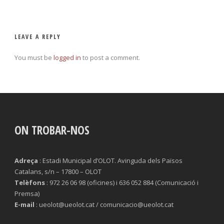
LEAVE A REPLY
You must be
logged in
to post a comment.
ON TROBAR-NOS
Adreça
: Estadi Municipal d’OLOT. Avinguda dels Països
Catalans, s/n – 17800 – OLOT
Telèfons
: 972 26 06 98 (oficines) i 636 052 884 (Comunicació i
Premsa)
E-mail
: ueolot@ueolot.cat / comunicacio@ueolot.cat