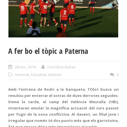
A fer bo el tòpic a Paterna
28 nov. 2014
Oriol Boix Bufias
General
,
Actualitat
,
Notícies
0
Amb l’estrena de Rodri a la banqueta, l’Olot busca un
revulsiu per enterrar el sotrac de dues derrotes seguides.
Demà la tarda, al camp del València Mestalla (18h),
intentaran emular la magnífica actuació del curs passat
per fugir de la zona conflictiva. Al davant, un filial jove i
irregular que només té dos punts més que els garrotxins,
fet que encara dóna més importància al partit.