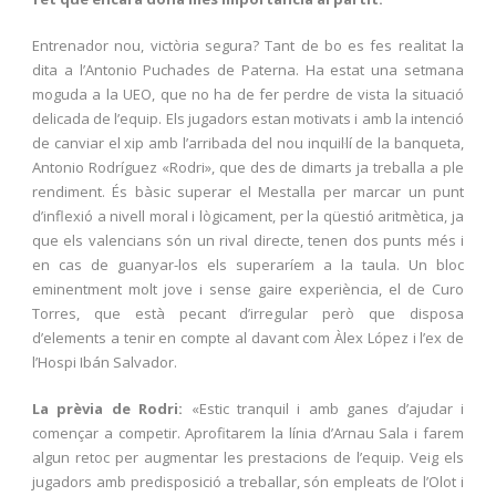
Entrenador nou, victòria segura? Tant de bo es fes realitat la
dita a l’Antonio Puchades de Paterna. Ha estat una setmana
moguda a la UEO, que no ha de fer perdre de vista la situació
delicada de l’equip. Els jugadors estan motivats i amb la intenció
de canviar el xip amb l’arribada del nou inquil·lí de la banqueta,
Antonio Rodríguez «Rodri», que des de dimarts ja treballa a ple
rendiment. És bàsic superar el Mestalla per marcar un punt
d’inflexió a nivell moral i lògicament, per la qüestió aritmètica, ja
que els valencians són un rival directe, tenen dos punts més i
en cas de guanyar-los els superaríem a la taula. Un bloc
eminentment molt jove i sense gaire experiència, el de Curo
Torres, que està pecant d’irregular però que disposa
d’elements a tenir en compte al davant com Àlex López i l’ex de
l’Hospi Ibán Salvador.
La prèvia de Rodri:
«Estic tranquil i amb ganes d’ajudar i
començar a competir. Aprofitarem la línia d’Arnau Sala i farem
algun retoc per augmentar les prestacions de l’equip. Veig els
jugadors amb predisposició a treballar, són empleats de l’Olot i