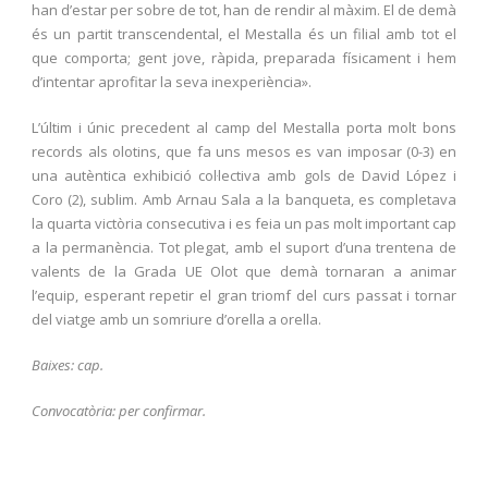
han d’estar per sobre de tot, han de rendir al màxim. El de demà
és un partit transcendental, el Mestalla és un filial amb tot el
que comporta; gent jove, ràpida, preparada físicament i hem
d’intentar aprofitar la seva inexperiència».
L’últim i únic precedent al camp del Mestalla porta molt bons
records als olotins, que fa uns mesos es van imposar (0-3) en
una autèntica exhibició col·lectiva amb gols de David López i
Coro (2), sublim. Amb Arnau Sala a la banqueta, es completava
la quarta victòria consecutiva i es feia un pas molt important cap
a la permanència. Tot plegat, amb el suport d’una trentena de
valents de la Grada UE Olot que demà tornaran a animar
l’equip, esperant repetir el gran triomf del curs passat i tornar
del viatge amb un somriure d’orella a orella.
Baixes: cap.
Convocatòria: per confirmar.