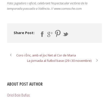
Foto: Jugadors i afició, celebrant l’espectacular victòria de la
temporada passada a València. // www.somosche.
com
Share Post:
Coro i Èric, amb el Joc Net al Cor de Maria
La jornada al futbol base (29 i 30 novembre)
ABOUT POST AUTHOR
Oriol Boix Bufias