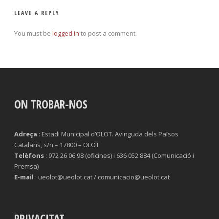
LEAVE A REPLY
You must be
logged in
to post a comment.
ON TROBAR-NOS
Adreça
: Estadi Municipal d’OLOT. Avinguda dels Països
Catalans, s/n – 17800 – OLOT
Telèfons
: 972 26 06 98 (oficines) i 636 052 884 (Comunicació i
Premsa)
E-mail
: ueolot@ueolot.cat / comunicacio@ueolot.cat
PRIVACITAT