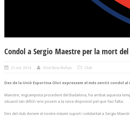
Condol a Sergio Maestre per la mort del
21 oct. 2014
Oriol Boix Bufias
Club
Des de la Unió Esportiva Olot expressem el més sentit condol al n
Maestre, migcampista procedent del Badalona, ha arribat aquesta tempo
situació tan difícil i ens posem a la seva disposició pel que faci falta.
Des del club donem el nostre màxim suport i solidaritat a Sergio Maestre