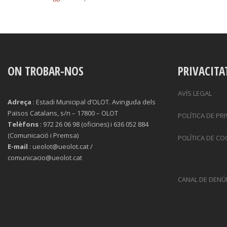
ON TROBAR-NOS
PRIVACITA
AVÍS LEGAL
Adreça
: Estadi Municipal d’OLOT. Avinguda dels
Països Catalans, s/n – 17800 – OLOT
POLÍTICA DE PR
Telèfons
: 972 26 06 98 (oficines) i 636 052 884
(Comunicació i Premsa)
POLÍTICA DE CO
E-mail
: ueolot@ueolot.cat /
comunicacio@ueolot.cat
CANAL DE DENÚ