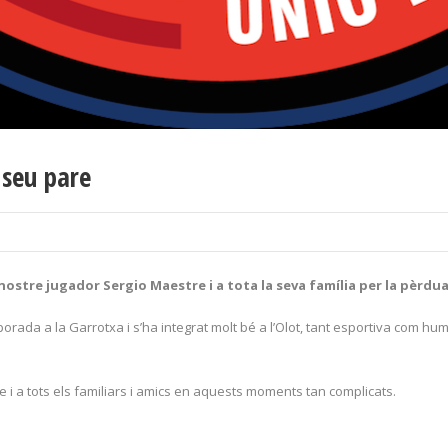
 seu pare
ostre jugador Sergio Maestre i a tota la seva família per la pèrdua
rada a la Garrotxa i s’ha integrat molt bé a l’Olot, tant esportiva com 
 i a tots els familiars i amics en aquests moments tan complicats.