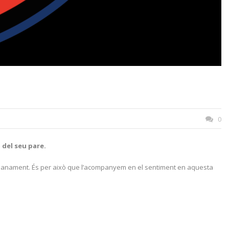
0
 del seu pare.
humanament. És per això que l’acompanyem en el sentiment en aquesta