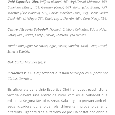
Unió Esportiva Olot:
Wilfred (Gianni, 46′), Argi (David Márquez, 69′),
Canelada (Musa, 46′), Germán (Canal, 46′), Rojas (Lluc Banús, 75′),
Maestre (Èric Vilanova, 69′), Carlos Martínez (Toni, 75′), Òscar Sielva
(Abel, 46′), Uri (Pepu, 75′), David López (Ferrón, 46′) i Coro (Xerry, 75′).
Centre d’Esports Sabadell:
Nauzed, Cristian, Collantes, Edgar Hdez,
Sotan, Riau, Aridai, Crespí, Olivas, Tamudo i Javi Hervás.
També han jugat: De Navas, Agus, Victor, Sandro, Oriol, Gato, David,
Ernest i Estellés.
Gol:
Carlos Martínez (p), 9′
Incidències:
1.101 espectadors a l’Estadi Municipal en el partit per
Càritas Garrotxa.
Els aficionats de la Unió Esportiva Olot han pogut gaudir d’una
victòria davant una entitat de nivell com és el Sabadell que
milita a la Segona Divisió A. Arnau Sala segueix provant amb els
seus jugadors donant-los rols diferents i provant-los amb
diferents jugadors dins el terreny de joc. Ha costat poc obrir la