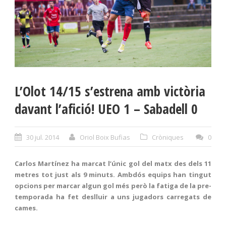
L’Olot 14/15 s’estrena amb victòria
davant l’afició! UEO 1 – Sabadell 0
30 jul. 2014
Oriol Boix Bufias
Cròniques
0
Carlos Martínez ha marcat l’únic gol del matx des dels 11
metres tot just als 9 minuts. Ambdós equips han tingut
opcions per marcar algun gol més però la fatiga de la pre-
temporada ha fet deslluir a uns jugadors carregats de
cames.