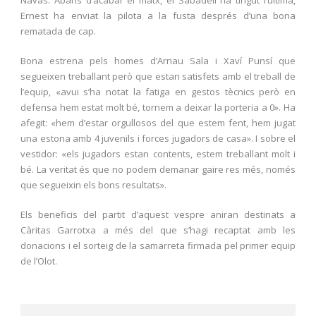
Navas. Abans d’acabar el matx, el Sabadell ha tingut l’última,
Ernest ha enviat la pilota a la fusta després d’una bona
rematada de cap.
Bona estrena pels homes d’Arnau Sala i Xaví Punsí que
segueixen treballant però que estan satisfets amb el treball de
l’equip, «avui s’ha notat la fatiga en gestos tècnics però en
defensa hem estat molt bé, tornem a deixar la porteria a 0». Ha
afegit: «hem d’estar orgullosos del que estem fent, hem jugat
una estona amb 4 juvenils i forces jugadors de casa». I sobre el
vestidor: «els jugadors estan contents, estem treballant molt i
bé. La veritat és que no podem demanar gaire res més, només
que segueixin els bons resultats».
Els beneficis del partit d’aquest vespre aniran destinats a
Càritas Garrotxa a més del que s’hagi recaptat amb les
donacions i el sorteig de la samarreta firmada pel primer equip
de l’Olot.