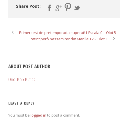
Share Post:
Primer test de pretemporada superat! L’Escala 0 – Olot 5
Patint però passem ronda! Manlleu 2 – Olot 3
ABOUT POST AUTHOR
Oriol Boix Bufias
LEAVE A REPLY
You must be
logged in
to post a comment.