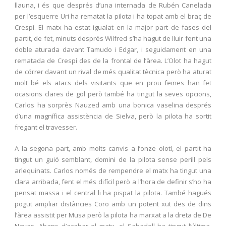
llauna, i és que després d’una internada de Rubén Canelada
per l’esquerre Uri ha rematat la pilota i ha topat amb el braç de
Crespí. El matx ha estat igualat en la major part de fases del
partit, de fet, minuts després Wilfred s’ha hagut de lluir fent una
doble aturada davant Tamudo i Edgar, i seguidament en una
rematada de Crespí des de la frontal de l’àrea. L’Olot ha hagut
de córrer davant un rival de més qualitat tècnica però ha aturat
molt bé els atacs dels visitants que en prou feines han fet
ocasions clares de gol però també ha tingut la seves opcions,
Carlos ha sorprès Nauzed amb una bonica vaselina després
d’una magnífica assistència de Sielva, però la pilota ha sortit
fregant el travesser.
A la segona part, amb molts canvis a l’onze olotí, el partit ha
tingut un guió semblant, domini de la pilota sense perill pels
arlequinats. Carlos només de rempendre el matx ha tingut una
clara arribada, fent el més difícil però a l’hora de definir s’ho ha
pensat massa i el central li ha pispat la pilota. També hagués
pogut ampliar distàncies Coro amb un potent xut des de dins
l’àrea assistit per Musa però la pilota ha marxat a la dreta de De