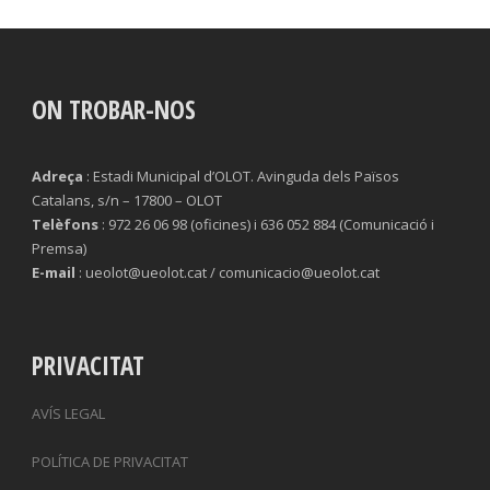
ON TROBAR-NOS
Adreça
: Estadi Municipal d’OLOT. Avinguda dels Països
Catalans, s/n – 17800 – OLOT
Telèfons
: 972 26 06 98 (oficines) i 636 052 884 (Comunicació i
Premsa)
E-mail
: ueolot@ueolot.cat / comunicacio@ueolot.cat
PRIVACITAT
AVÍS LEGAL
POLÍTICA DE PRIVACITAT