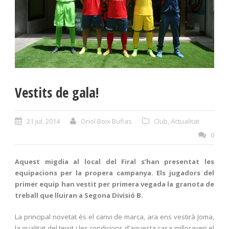
Vestits de gala!
21 jul. 2014
Oriol Boix Bufias
Club
,
Actualitat
0
Aquest migdia al local del Firal s’han presentat les
equipacions per la propera campanya. Els jugadors del
primer equip han vestit per primera vegada la granota de
treball que lluiran a Segona Divisió B.
La principal novetat és el canvi de marca, ara ens vestirà Joma,
la qualitat del teixit i les condicions d’aquesta casa milloraven el