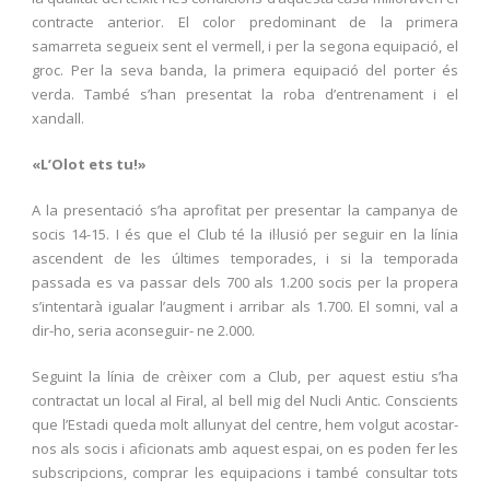
contracte anterior. El color predominant de la primera
samarreta segueix sent el vermell, i per la segona equipació, el
groc. Per la seva banda, la primera equipació del porter és
verda. També s’han presentat la roba d’entrenament i el
xandall.
«L’Olot ets tu!»
A la presentació s’ha aprofitat per presentar la campanya de
socis 14-15. I és que el Club té la il·lusió per seguir en la línia
ascendent de les últimes temporades, i si la temporada
passada es va passar dels 700 als 1.200 socis per la propera
s’intentarà igualar l’augment i arribar als 1.700. El somni, val a
dir-ho, seria aconseguir- ne 2.000.
Seguint la línia de crèixer com a Club, per aquest estiu s’ha
contractat un local al Firal, al bell mig del Nucli Antic. Conscients
que l’Estadi queda molt allunyat del centre, hem volgut acostar-
nos als socis i aficionats amb aquest espai, on es poden fer les
subscripcions, comprar les equipacions i també consultar tots