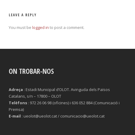
LEAVE A REPLY
You must be
logged in
to post a comment.
ON TROBAR-NOS
Adreça
: Estadi Municipal d’OLOT. Avinguda dels Països
Catalans, s/n – 17800 – OLOT
Telèfons
: 972 26 06 98 (oficines) i 636 052 884 (Comunicació i
Premsa)
E-mail
: ueolot@ueolot.cat / comunicacio@ueolot.cat