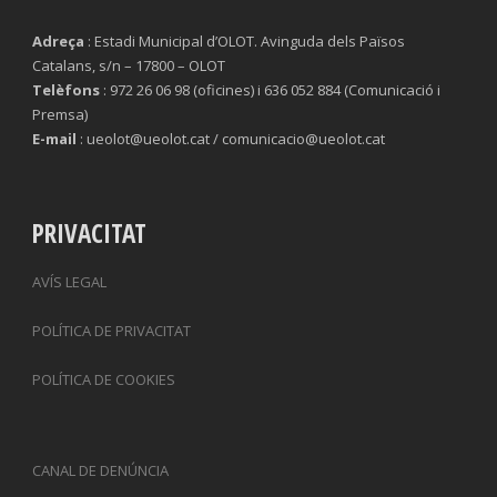
Adreça
: Estadi Municipal d’OLOT. Avinguda dels Països
Catalans, s/n – 17800 – OLOT
Telèfons
: 972 26 06 98 (oficines) i 636 052 884 (Comunicació i
Premsa)
E-mail
: ueolot@ueolot.cat / comunicacio@ueolot.cat
PRIVACITAT
AVÍS LEGAL
POLÍTICA DE PRIVACITAT
POLÍTICA DE COOKIES
CANAL DE DENÚNCIA