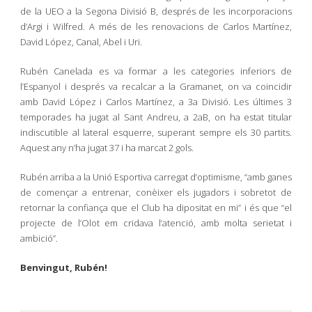
de la UEO a la Segona Divisió B, després de les incorporacions
d’Argi i Wilfred. A més de les renovacions de Carlos Martínez,
David López, Canal, Abel i Uri.
Rubén Canelada es va formar a les categories inferiors de
l’Espanyol i després va recalcar a la Gramanet, on va coincidir
amb David López i Carlos Martínez, a 3a Divisió. Les últimes 3
temporades ha jugat al Sant Andreu, a 2aB, on ha estat titular
indiscutible al lateral esquerre, superant sempre els 30 partits.
Aquest any n’ha jugat 37 i ha marcat 2 gols.
Rubén arriba a la Unió Esportiva carregat d’optimisme, “amb ganes
de començar a entrenar, conèixer els jugadors i sobretot de
retornar la confiança que el Club ha dipositat en mi” i és que “el
projecte de l’Olot em cridava l’atenció, amb molta serietat i
ambició”.
Benvingut, Rubén!